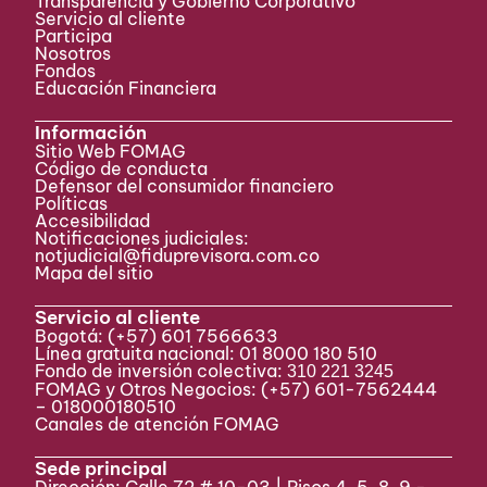
Transparencia y Gobierno Corporativo
Servicio al cliente
Participa ​
Nosotros
Fondos
Educación Financiera
Información
Sitio Web FOMAG
Código de conducta
Defensor del consumidor financiero
Políticas
Accesibilidad
Notificaciones judiciales:
notjudicial@fiduprevisora.com.co
Mapa del sitio
Servicio al cliente
Bogotá:
(+57) 601 7566633
Línea gratuita nacional: 01 8000 180 510
Fondo de inversión colectiva:
310 221 3245
FOMAG y Otros Negocios: (+57) 601-7562444
– 018000180510
Canales de atención FOMAG
Sede principal
Dirección: Calle 72 # 10-03 | Pisos 4, 5, 8, 9 -