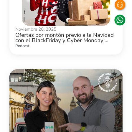
Noviembre 20, 2025
Ofertas por montón previo a la Navidad
con el BlackFriday y Cyber Monday:
¿cómo aprovecharlas?
Podcast