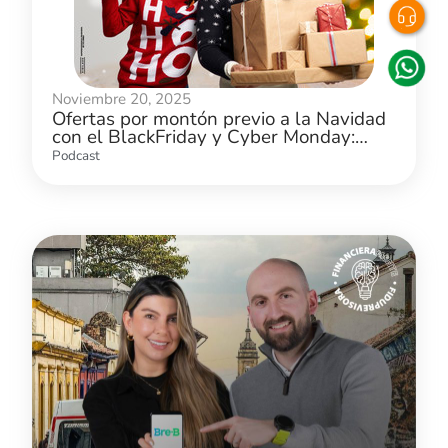
Noviembre 20, 2025
Ofertas por montón previo a la Navidad
con el BlackFriday y Cyber Monday:
¿cómo aprovecharlas?
Podcast