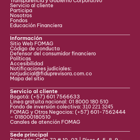
Transparencia y Gobierno Corporativo
Servicio al cliente
Participa ​
Nosotros
Fondos
Educación Financiera
Información
Sitio Web FOMAG
Código de conducta
Defensor del consumidor financiero
Políticas
Accesibilidad
Notificaciones judiciales:
notjudicial@fiduprevisora.com.co
Mapa del sitio
Servicio al cliente
Bogotá:
(+57) 601 7566633
Línea gratuita nacional: 01 8000 180 510
Fondo de inversión colectiva:
310 221 3245
FOMAG y Otros Negocios: (+57) 601-7562444
– 018000180510
Canales de atención FOMAG
Sede principal
Dirección: Calle 72 # 10-03 | Pisos 4, 5, 8, 9 -