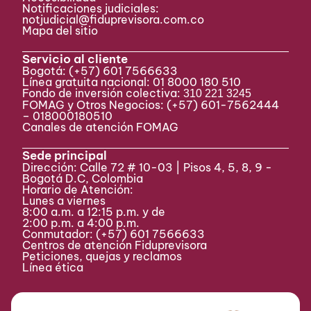
Notificaciones judiciales:
notjudicial@fiduprevisora.com.co
Mapa del sitio
Servicio al cliente
Bogotá:
(+57) 601 7566633
Línea gratuita nacional: 01 8000 180 510
Fondo de inversión colectiva:
310 221 3245
FOMAG y Otros Negocios: (+57) 601-7562444
– 018000180510
Canales de atención FOMAG
Sede principal
Dirección: Calle 72 # 10-03 | Pisos 4, 5, 8, 9 -
Bogotá D.C, Colombia
Horario de Atención:
Lunes a viernes
8:00 a.m. a 12:15 p.m. y de
2:00 p.m. a 4:00 p.m.
Conmutador:
(+57) 601 7566633
Centros de atención Fiduprevisora
Peticiones, quejas y reclamos
Línea ética